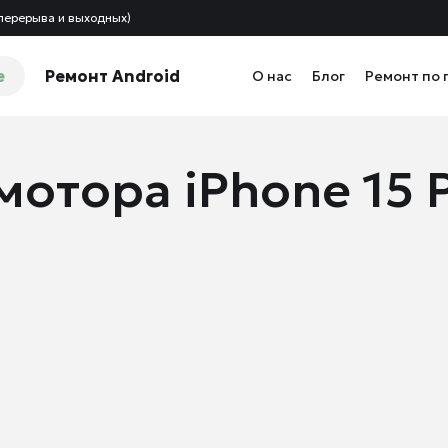
 перерыва и выходных)
e
Ремонт Android
О нас
Блог
Ремонт по 
отора iPhone 15 