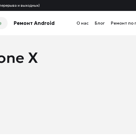
 перерыва и выходных)
e
Ремонт Android
О нас
Блог
Ремонт по 
one X