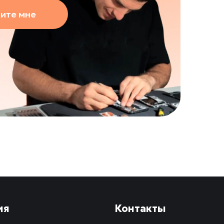
ите мне
ия
Контакты