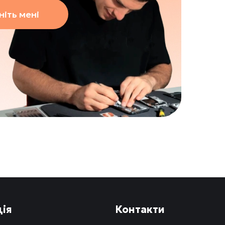
іть мені
ія
Контакти