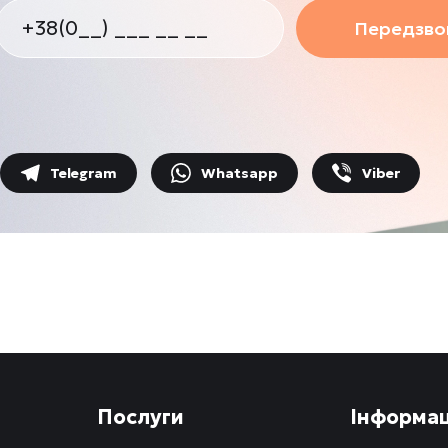
Передзвон
Telegram
Whatsapp
Viber
Послуги
Інформац