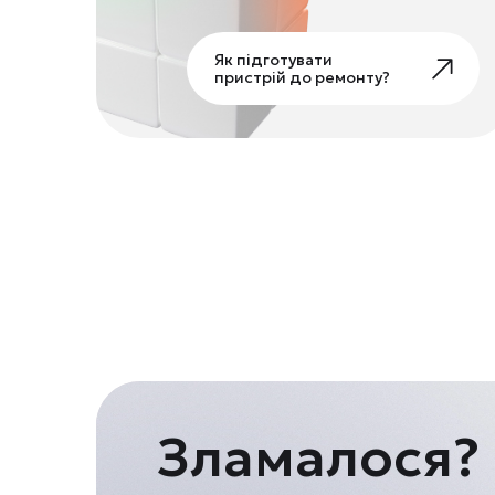
Як підготувати
пристрій до ремонту?
Зламалося?