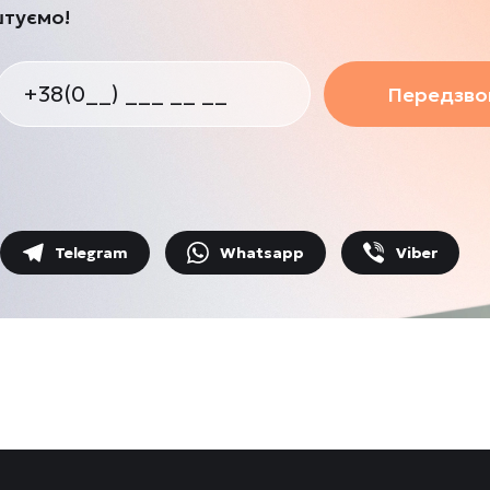
штуємо!
Передзвон
Telegram
Whatsapp
Viber