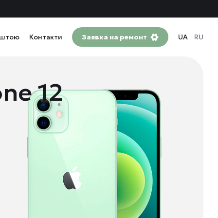
оштою
Контакти
Заявка на ремонт
UA
RU
ne 12