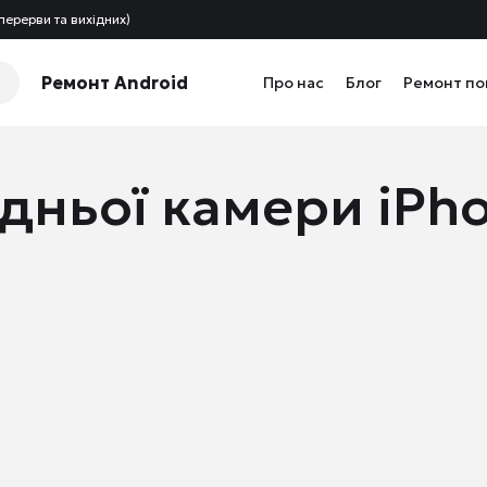
перерви та вихідних)
Ремонт Android
Про нас
Блог
Ремонт п
адньої камери iPho