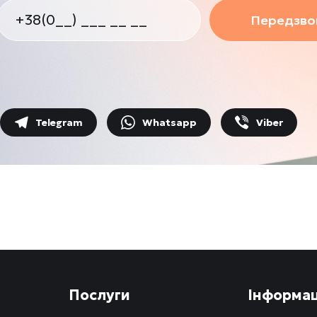
Передзвон
Telegram
Whatsapp
Viber
Послуги
Інформац