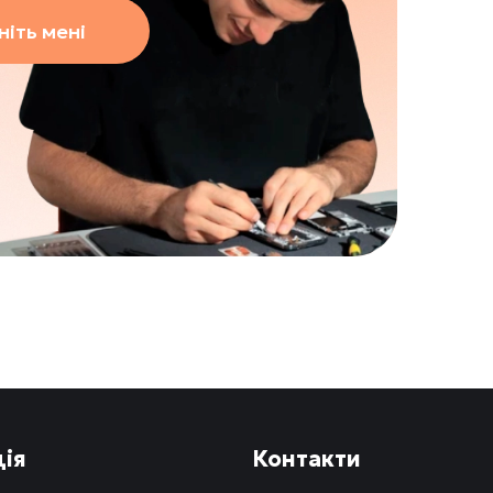
іть мені
ія
Контакти