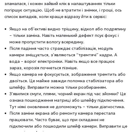
зламалася, і кожен зайвий клік в налаштуваннях тільки
погіршує ситуацію. Щоб не втратити і знімки, і гроші, ось
список випадків, коли краще відразу йти в сервіс:
Якщо на об’єктиві видно тріщину, відкол або подряпину
– тільки заміна. Навіть маленький дефект псує фокус і
може пропустити вологу всередину.
Після падіння часто страждає стабілізація, модуль
камери зміщується, з’являються “тремтячі” кадри. А
вода – ворог електроніки. Навіть якщо все працює
зараз, корозія почнеться пізніше.
Якщо камера не фокусується, зображення тремтить або
двоїться. Це майже завжди поломка стабілізатора або
шлейфу. Виправити можна тільки розбиранням.
З’явилися смуги, плями, чорний екран під час зйомки? Це
ознака пошкодження матриці або шлейфу підключення.
Тут ніякі оновлення не допоможуть – тільки діагностика.
Після заміни екрана або ремонту камера перестала
працювати. Часто буває, що при складанні не
підключили або пошкодили шлейф камери. Виправити це