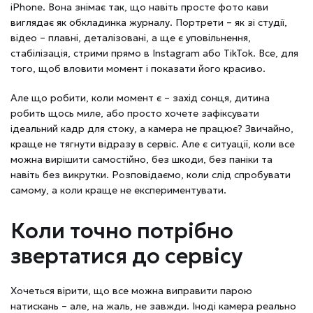
iPhone. Вона знімає так, що навіть просте фото кави
виглядає як обкладинка журналу. Портрети – як зі студії,
відео – плавні, деталізовані, а ще є уповільнення,
стабілізація, стрими прямо в Instagram або TikTok. Все, для
того, щоб вловити момент і показати його красиво.
Але що робити, коли момент є – захід сонця, дитина
робить щось миле, або просто хочете зафіксувати
ідеальний кадр для стоку, а камера не працює? Звичайно,
краще не тягнути відразу в сервіс. Але є ситуації, коли все
можна вирішити самостійно, без шкоди, без паніки та
навіть без викрутки. Розповідаємо, коли слід спробувати
самому, а коли краще не експериментувати.
Коли точно потрібно
звертатися до сервісу
Хочеться вірити, що все можна виправити парою
натискань – але, на жаль, не завжди. Іноді камера реально