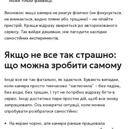
може тільки фахівець.
Висновок: якщо камера не реагує фізично (не фокусується,
не вмикається, видно плями або тріщини) – не чіпайте
пристрій. Краще відразу зверніться до авторизованого
сервісу. Так вийде дешевше, ніж лагодити наслідки
самостійних експериментів.
Якщо не все так страшно:
що можна зробити самому
Іноді все не так фатально, як здається. Бувають випадки,
коли камера просто тимчасово “заглючила” – без падінь,
без води, без тріщин. І тут не потрібно відразу бігти в
сервіс. Іноді достатньо пари простих дій, щоб все знову
запрацювало. Ось конкретні ситуації, коли можна
спробувати розібратися самостійно:
На екрані чорно, але камера раніше працювала