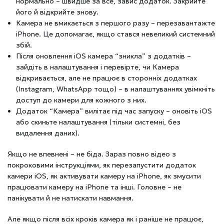
нормально – швидше за все, завис додаток. Закрийте
його й відкрийте знову.
Камера не вмикається з першого разу – перезавантажте
iPhone. Це допомагає, якщо стався невеликий системний
збій.
Після оновлення iOS камера “зникла” з додатків –
зайдіть в налаштування і перевірте, чи Камера
відкривається, але не працює в сторонніх додатках
(Instagram, WhatsApp тощо) – в налаштуваннях увімкніть
доступ до камери для кожного з них.
Додаток “Камера” вилітає під час запуску – оновіть iOS
або скиньте налаштування (тільки системні, без
видалення даних).
Якщо не впевнені – не біда. Зараз повно відео з
покроковими інструкціями, як перезапустити додаток
камери iOS, як активувати камеру на iPhone, як змусити
працювати камеру на iPhone та інші. Головне – не
панікувати й не натискати навмання.
Але якщо після всіх кроків камера як і раніше не працює,