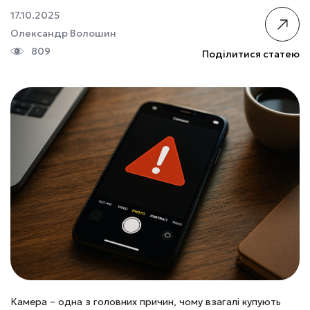
17.10.2025
Олександр Волошин
809
Поділитися статею
Камера – одна з головних причин, чому взагалі купують