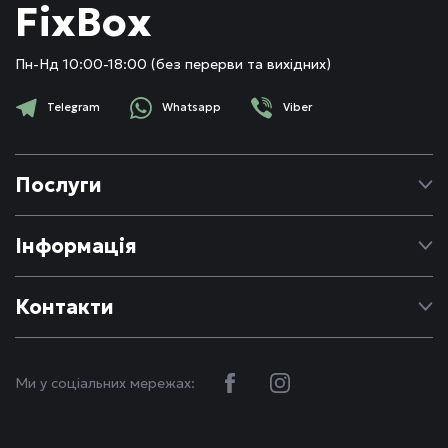
FixBox
Пн-Нд 10:00-18:00 (без перерви та вихідних)
Telegram
Whatsapp
Viber
Послуги
Ремонт Apple
Інформація
Ремонт Android
Про нас
Контакти
Блог
(093)
880-60-00
FAQ
info@fixbox.com.ua
Контакти
Ми у соціальних мережах:
Реквізити
Політика конфіденційності