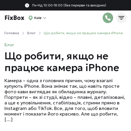
Пн-Нд 10:00-18:00 (без перерви та вихідних)
FixBox
Київ
Головна
Блог
Що робити, якщо не працює камера iPhone
Блог
Що робити, якщо не
працює камера iPhone
Камера – одна з головних причин, чому взагалі
купують iPhone. Вона знімає так, що навіть просте
фото кави виглядає як обкладинка журналу.
Портрети – як зі студії, відео – плавні, деталізовані,
а ще є уповільнення, стабілізація, стрими прямо в
Instagram або TikTok. Все, для того, щоб вловити
момент і показати його красиво. Але що робити,
[…]