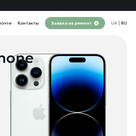
почте
Контакты
Заявка на ремонт
UA
RU
hone