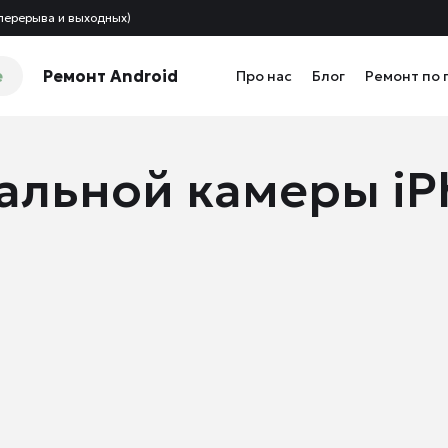
 перерыва и выходных)
e
Ремонт Android
Про нас
Блог
Ремонт по 
альной камеры iP