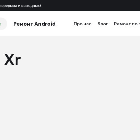
 перерыва и выходных)
e
Ремонт Android
Про нас
Блог
Ремонт по 
 Xr