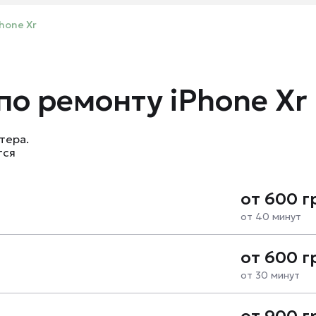
hone Xr
по ремонту iPhone Xr
тера.
тся
от 600 г
от 40 минут
от 600 г
от 30 минут
от 900 г