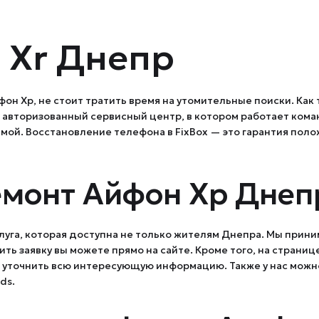
 Xr Днепр
йфон Хр, не стоит тратить время на утомительные поиски. Ка
то авторизованный сервисный центр, в котором работает ко
мой. Восстановление телефона в FixBox — это гарантия поло
емонт Айфон Хр Днеп
слуга, которая доступна не только жителям Днепра. Мы прини
ть заявку вы можете прямо на сайте. Кроме того, на страниц
и уточнить всю интересующую информацию. Также у нас можн
ds.