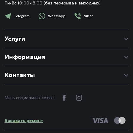
Пн-Вс 10:00-18:00 (без перерыва и выходных)
Telegram
Whatsapp
Viber
Услуги
Ремонт Apple
Информация
Ремонт Android
Про нас
Контакты
Блог
(093)
880-60-00
FAQ
info@fixbox.com.ua
Контакты
Мы в социальных сетях:
Реквизиты
Политика конфиденциальности
Заказать ремонт