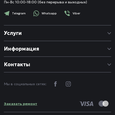
Пн-Вс 10:00-18:00 (без перерыва и выходных)
Telegram
Whatsapp
Viber
Услуги
Ремонт Apple
Информация
Ремонт Android
Про нас
Контакты
Блог
(093)
880-60-00
FAQ
info@fixbox.com.ua
Контакты
Мы в социальных сетях:
Реквизиты
Политика конфиденциальности
Заказать ремонт