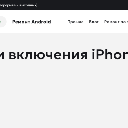
 перерыва и выходных)
e
Ремонт Android
Про нас
Блог
Ремонт по 
 включения iPhon