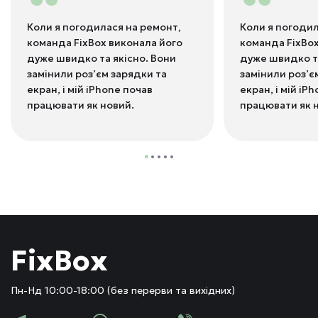
“
“
Коли я погодилася на ремонт,
Коли я погодил
команда FixBox виконала його
команда FixBox
дуже швидко та якісно. Вони
дуже швидко та
замінили роз’єм зарядки та
замінили роз’є
екран, і мій iPhone почав
екран, і мій iP
працювати як новий.
працювати як 
FixBox
Пн-Нд 10:00-18:00 (без перерви та вихідних)