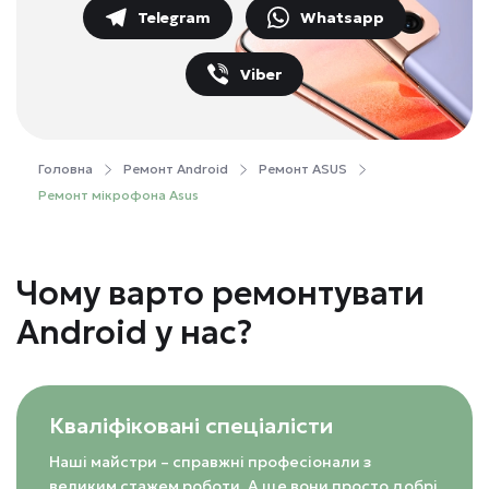
Telegram
Whatsapp
Viber
Головна
Ремонт Android
Ремонт ASUS
Ремонт мікрофона Asus
Чому варто ремонтувати
Android у нас?
Кваліфіковані спеціалісти
Наші майстри – справжні професіонали з
великим стажем роботи. А ще вони просто добрі