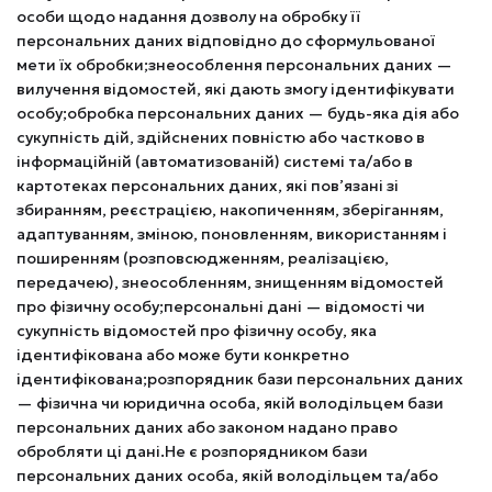
особи щодо надання дозволу на обробку її
персональних даних відповідно до сформульованої
мети їх обробки;знеособлення персональних даних —
вилучення відомостей, які дають змогу ідентифікувати
особу;обробка персональних даних — будь-яка дія або
сукупність дій, здійснених повністю або частково в
інформаційній (автоматизованій) системі та/або в
картотеках персональних даних, які пов’язані зі
збиранням, реєстрацією, накопиченням, зберіганням,
адаптуванням, зміною, поновленням, використанням і
поширенням (розповсюдженням, реалізацією,
передачею), знеособленням, знищенням відомостей
про фізичну особу;персональні дані — відомості чи
сукупність відомостей про фізичну особу, яка
ідентифікована або може бути конкретно
ідентифікована;розпорядник бази персональних даних
— фізична чи юридична особа, якій володільцем бази
персональних даних або законом надано право
обробляти ці дані.Не є розпорядником бази
персональних даних особа, якій володільцем та/або