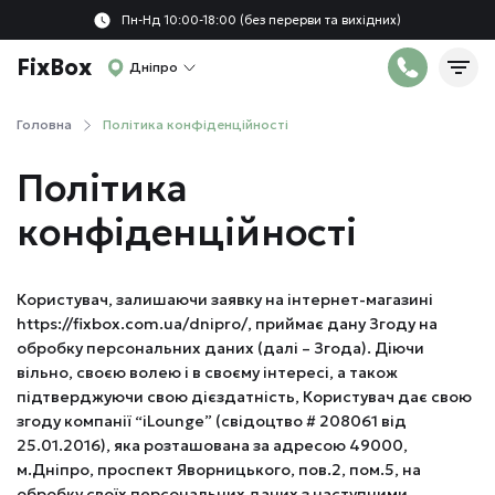
Пн-Нд 10:00-18:00 (без перерви та вихідних)
FixBox
Дніпро
Головна
Політика конфіденційності
Політика
конфіденційності
Користувач, залишаючи заявку на інтернет-магазині
https://fixbox.com.ua/dnipro/, приймає дану Згоду на
обробку персональних даних (далі – Згода). Діючи
вільно, своєю волею і в своєму інтересі, а також
підтверджуючи свою дієздатність, Користувач дає свою
згоду компанії “iLounge” (свідоцтво # 208061 від
25.01.2016), яка розташована за адресою 49000,
м.Дніпро, проспект Яворницького, пов.2, пом.5, на
обробку своїх персональних даних з наступними