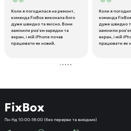
“
“
Коли я погодилася на ремонт,
Коли я погодил
команда FixBox виконала його
команда FixBox
дуже швидко та якісно. Вони
дуже швидко та
замінили роз’єм зарядки та
замінили роз’є
екран, і мій iPhone почав
екран, і мій iP
працювати як новий.
працювати як 
FixBox
Пн-Нд 10:00-18:00 (без перерви та вихідних)