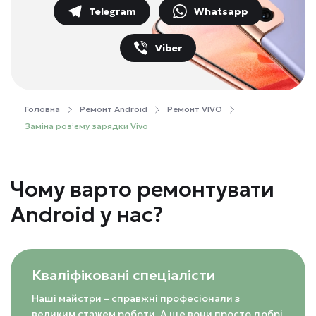
Telegram
Whatsapp
Viber
Головна
Ремонт Android
Ремонт VIVO
Заміна роз’єму зарядки Vivo
Чому варто ремонтувати
Android у нас?
Кваліфіковані спеціалісти
Наші майстри – справжні професіонали з
великим стажем роботи. А ще вони просто добрі