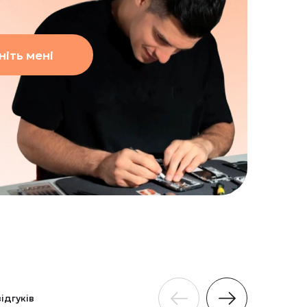
іть мені
відгуків