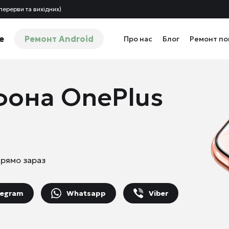
перерви та вихідних)
e
Ремонт Android
Про нас
Блог
Ремонт п
фона OnePlus
прямо зараз
legram
Whatsapp
Viber