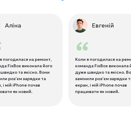
Аліна
Евгеній
“
“
я погодилася на ремонт,
Коли я погодилася на рем
да FixBox виконала його
команда FixBox виконала 
швидко та якісно. Вони
дуже швидко та якісно. В
или роз’єм зарядки та
замінили роз’єм зарядки т
, і мій iPhone почав
екран, і мій iPhone почав
вати як новий.
працювати як новий.