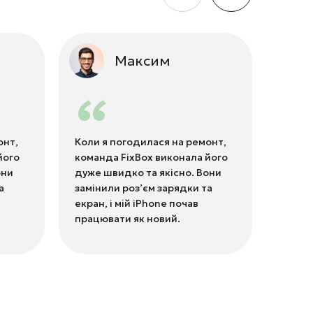
Максим
“
онт,
Коли я погодилася на ремонт,
Коли 
його
команда FixBox виконала його
коман
они
дуже швидко та якісно. Вони
дуже 
а
замінили роз’єм зарядки та
замін
екран, і мій iPhone почав
екран,
працювати як новий.
працю