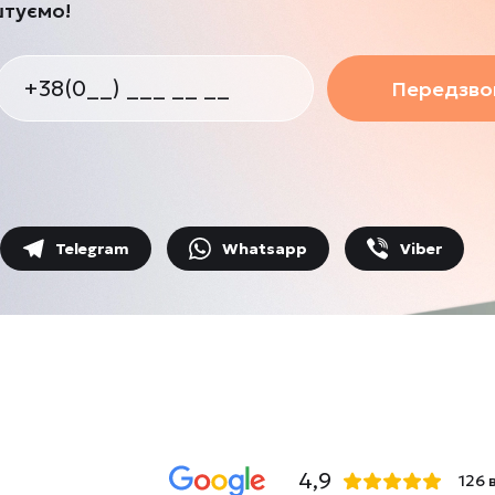
штуємо!
Передзвон
Telegram
Whatsapp
Viber
4,9
126 