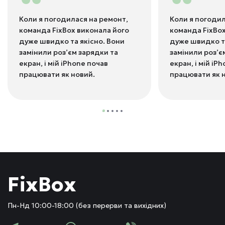
“
“
Коли я погодилася на ремонт,
Коли я погодил
команда FixBox виконала його
команда FixBox
дуже швидко та якісно. Вони
дуже швидко та
замінили роз’єм зарядки та
замінили роз’є
екран, і мій iPhone почав
екран, і мій iP
працювати як новий.
працювати як 
FixBox
Пн-Нд 10:00-18:00 (без перерви та вихідних)