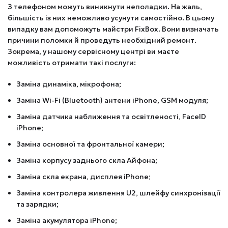
З телефоном можуть виникнути неполадки. На жаль,
більшість із них неможливо усунути самостійно. В цьому
випадку вам допоможуть майстри FixBox. Вони визначать
причини поломки й проведуть необхідний ремонт.
Зокрема, у нашому сервісному центрі ви маєте
можливість отримати такі послуги:
Заміна динаміка, мікрофона;
Заміна Wi-Fi (Bluetooth) антени iPhone, GSM модуля;
Заміна датчика наближення та освітленості, FaceID
iPhone;
Заміна основної та фронтальної камери;
Заміна корпусу заднього скла Айфона;
Заміна скла екрана, дисплея iPhone;
Заміна контролера живлення U2, шлейфу синхронізації
та зарядки;
Заміна акумулятора iPhone;