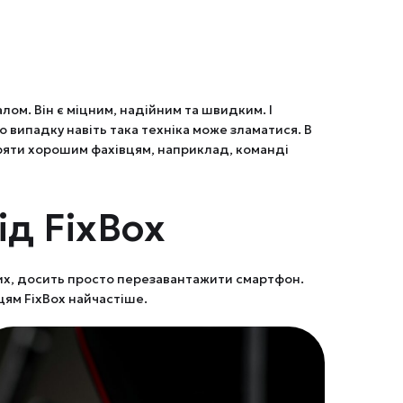
ом. Він є міцним, надійним та швидким. І
о випадку навіть така техніка може зламатися. В
віряти хорошим фахівцям, наприклад, команді
ід FixBox
 них, досить просто перезавантажити смартфон.
цям FixBox найчастіше.