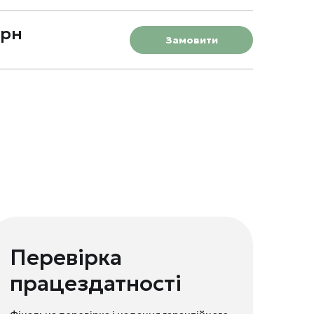
грн
Замовити
Перевірка
працездатності