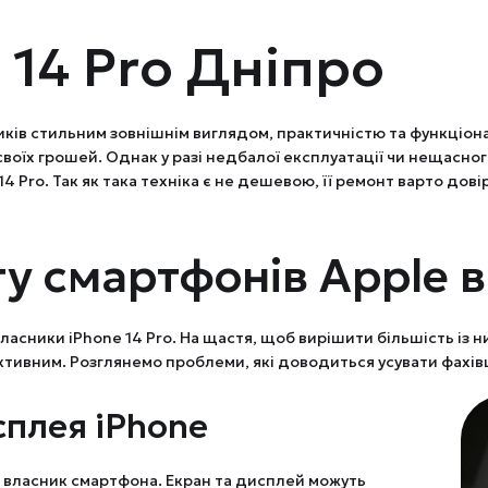
 14 Pro Дніпро
ків стильним зовнішнім виглядом, практичністю та функціонал
воїх грошей. Однак у разі недбалої експлуатації чи нещасног
 Pro. Так як така техніка є не дешевою, її ремонт варто до
у смартфонів Apple в
 власники iPhone 14 Pro. На щастя, щоб вирішити більшість із
ктивним. Розглянемо проблеми, які доводиться усувати фахів
сплея iPhone
власник смартфона. Екран та дисплей можуть