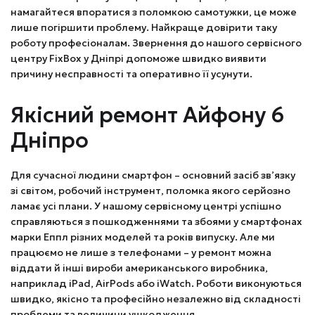
намагайтеся впоратися з поломкою самотужки, це може
лише погіршити проблему. Найкраще довірити таку
роботу професіоналам. Звернення до нашого сервісного
центру FixBox у Дніпрі допоможе швидко виявити
причину несправності та оперативно її усунути.
Якісний ремонт Айфону 6
Дніпро
Для сучасної людини смартфон – основний засіб зв’язку
зі світом, робочий інструмент, поломка якого серйозно
ламає усі плани. У нашому сервісному центрі успішно
справляються з пошкодженнями та збоями у смартфонах
марки Еппл різних моделей та років випуску. Але ми
працюємо не лише з телефонами – у ремонт можна
віддати й інші вироби американського виробника,
наприклад iPad, AirPods або iWatch. Роботи виконуються
швидко, якісно та професійно незалежно від складності
проблеми та величини ушкодження.