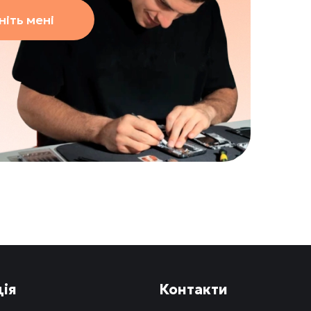
іть мені
ія
Контакти