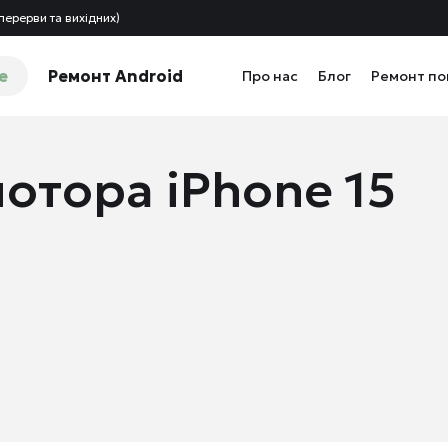
перерви та вихідних)
e
Ремонт Android
Про нас
Блог
Ремонт п
отора iPhone 15