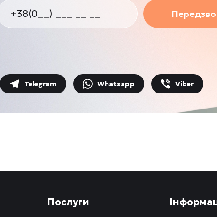
Передзвон
Telegram
Whatsapp
Viber
Послуги
Інформац