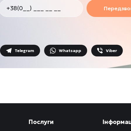
Передзвон
Telegram
Whatsapp
Viber
Послуги
Інформац