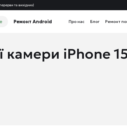
перерви та вихідних)
e
Ремонт Android
Про нас
Блог
Ремонт п
ї камери iPhone 1