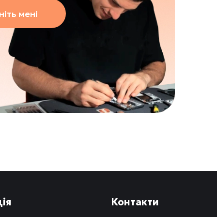
іть мені
ія
Контакти